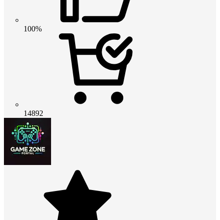
100%
14892