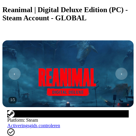
Reanimal | Digital Deluxe Edition (PC) -
Steam Account - GLOBAL
1
/
5
Platform
:
Steam
Activeringsgids controleren