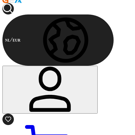
NL
EUR