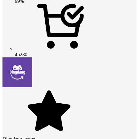
99%
45280
Dingdang_game