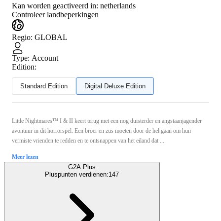
Kan worden geactiveerd in:
netherlands
Controleer landbeperkingen
Regio
:
GLOBAL
Type
:
Account
Edition:
Standard Edition
Digital Deluxe Edition
Little Nightmares™ I & II keert terug met een nog duisterder en angstaanjagender
avontuur in dit horrorspel. Een broer en zus moeten door de hel gaan om hun
vermiste vrienden te redden en te ontsnappen van het eiland dat ...
Meer lezen
G2A Plus
Pluspunten verdienen:
147