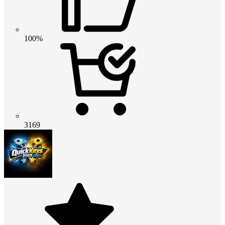
100%
3169