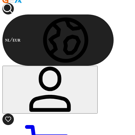
NL
EUR