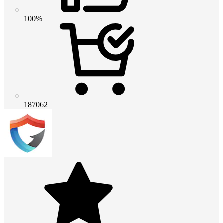
100%
187062