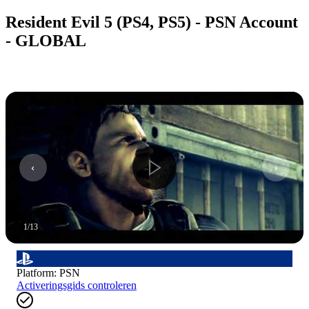
Resident Evil 5 (PS4, PS5) - PSN Account
- GLOBAL
1
/
13
Platform
:
PSN
Activeringsgids controleren