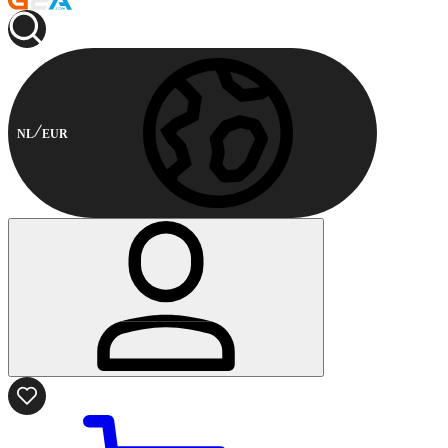
NL
EUR