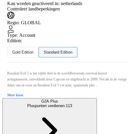
Kan worden geactiveerd in:
netherlands
Controleer landbeperkingen
Regio
:
GLOBAL
Type
:
Account
Edition:
Gold Edition
Standard Edition
Resident Evil 5 is het vijfde deel in de wereldberoemde survival-horror
actiegameserie, ontwikkeld door Capcom en uitgebracht in 2009. Net als in de vorige
delen van de serie zit Resident Evil 5 vol actie, spannende plot ...
Meer lezen
G2A Plus
Pluspunten verdienen:
113