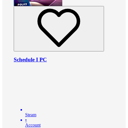
Schedule I PC
Steam
•
Account