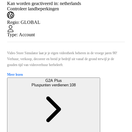
Kan worden geactiveerd in:
netherlands
Controleer landbeperkingen
Regio
:
GLOBAL
Type
:
Account
Video Store Simulator laat je je eigen videotheek beheren in de vroege jaren 90!
Verhuur, verkoop, decoreer en breid je bedrijf uit vanaf de grond terwijl je de
gouden tijd van videoverhuur herbeleeft.
Meer lezen
G2A Plus
Pluspunten verdienen:
108