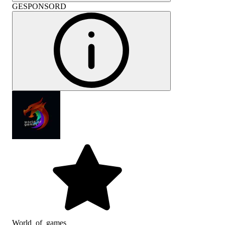
GESPONSORD
World_of_games