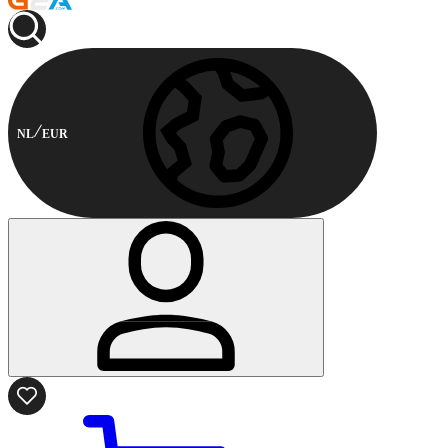
NL
EUR