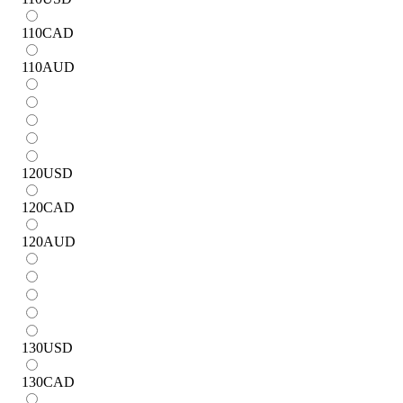
110
CAD
110
AUD
120
USD
120
CAD
120
AUD
130
USD
130
CAD