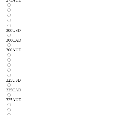
275
AUD
300
USD
300
CAD
300
AUD
325
USD
325
CAD
325
AUD