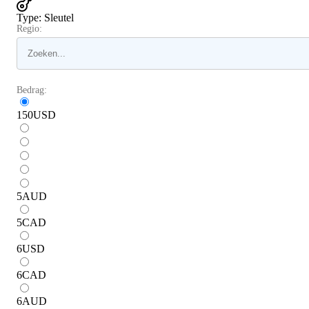
Type
:
Sleutel
Regio:
Bedrag:
150
USD
5
AUD
5
CAD
6
USD
6
CAD
6
AUD