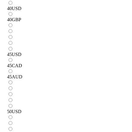
40
USD
40
GBP
45
USD
45
CAD
45
AUD
50
USD