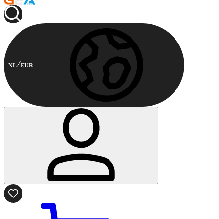
NL
EUR