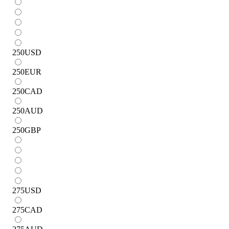
250
USD
250
EUR
250
CAD
250
AUD
250
GBP
275
USD
275
CAD