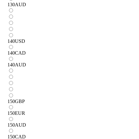
130
AUD
140
USD
140
CAD
140
AUD
150
GBP
150
EUR
150
AUD
150
CAD