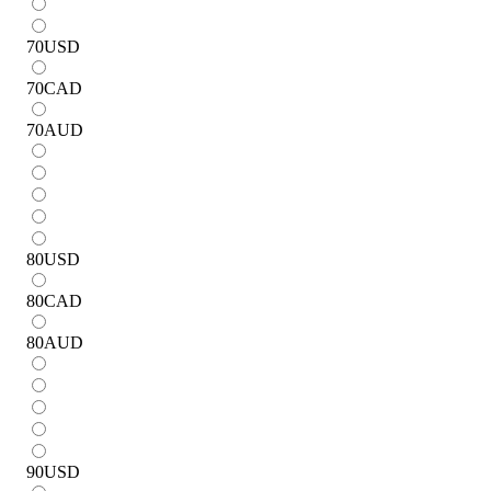
70
USD
70
CAD
70
AUD
80
USD
80
CAD
80
AUD
90
USD