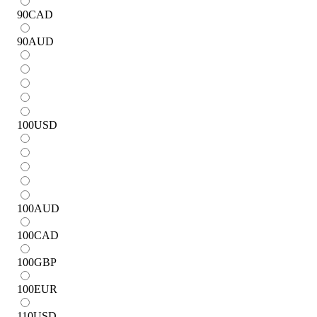
90
CAD
90
AUD
100
USD
100
AUD
100
CAD
100
GBP
100
EUR
110
USD