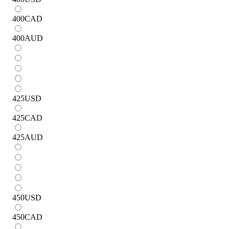
400
CAD
400
AUD
425
USD
425
CAD
425
AUD
450
USD
450
CAD