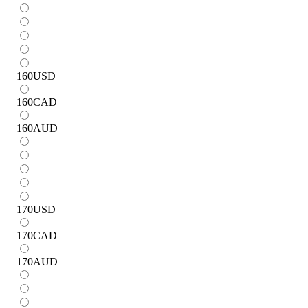
160
USD
160
CAD
160
AUD
170
USD
170
CAD
170
AUD