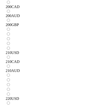
200
CAD
200
AUD
200
GBP
210
USD
210
CAD
210
AUD
220
USD