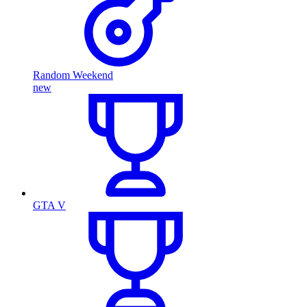
Random Weekend
new
GTA V