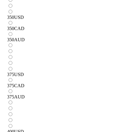
350
USD
350
CAD
350
AUD
375
USD
375
CAD
375
AUD
400
USD