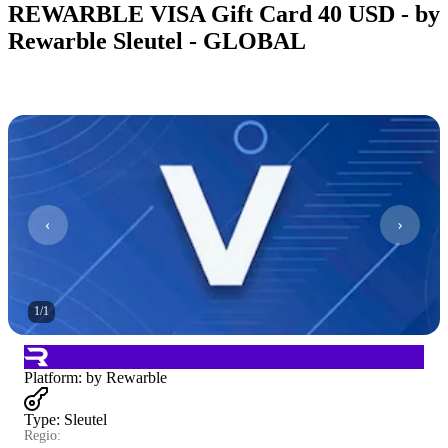
REWARBLE VISA Gift Card 40 USD - by
Rewarble Sleutel - GLOBAL
1
/
1
Platform
:
by Rewarble
Type
:
Sleutel
Regio: