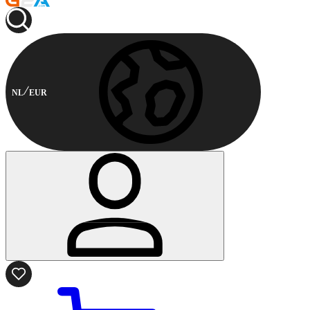
NL
EUR