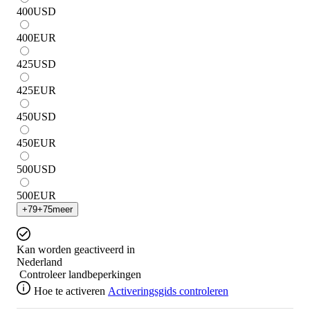
400
USD
400
EUR
425
USD
425
EUR
450
USD
450
EUR
500
USD
500
EUR
+
79
+
75
meer
Kan worden geactiveerd in
Nederland
Controleer landbeperkingen
Hoe te activeren
Activeringsgids controleren