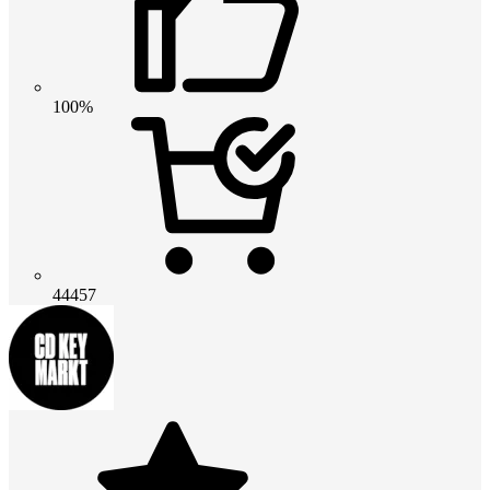
100%
44457