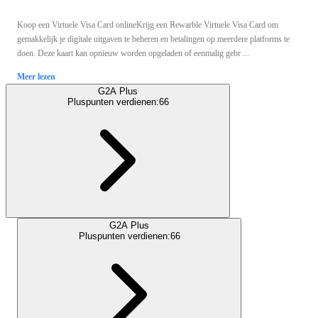
Koop een Virtuele Visa Card onlineKrijg een Rewarble Virtuele Visa Card om
gemakkelijk je digitale uitgaven te beheren en betalingen op meerdere platforms te
doen. Deze kaart kan opnieuw worden opgeladen of eenmalig gebr ...
Meer lezen
G2A Plus
Pluspunten verdienen:
66
G2A Plus
Pluspunten verdienen:
66