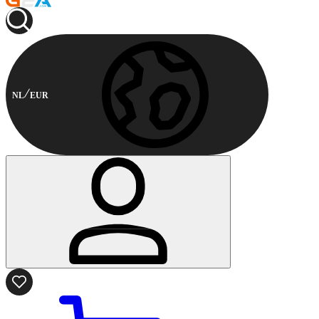
NL
EUR