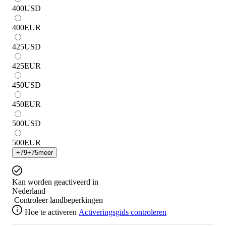
400
USD
400
EUR
425
USD
425
EUR
450
USD
450
EUR
500
USD
500
EUR
+
79
+
75
meer
Kan worden geactiveerd in
Nederland
Controleer landbeperkingen
Hoe te activeren
Activeringsgids controleren