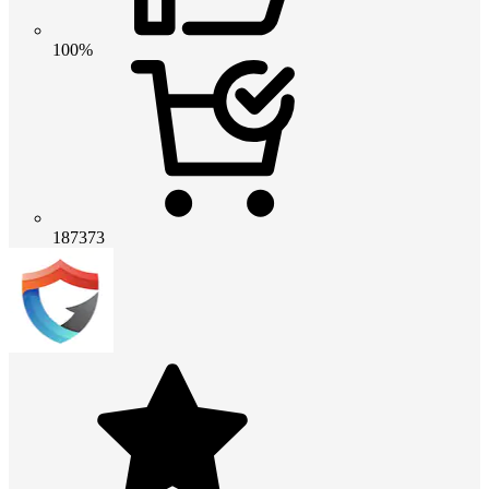
100%
187373