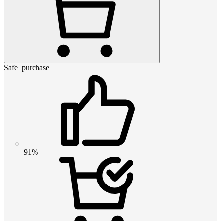
Safe_purchase
91%