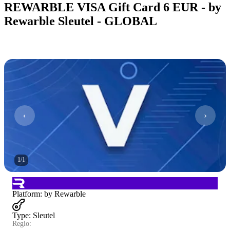
REWARBLE VISA Gift Card 6 EUR - by
Rewarble Sleutel - GLOBAL
1
/
1
Platform
:
by Rewarble
Type
:
Sleutel
Regio: