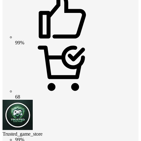
99%
68
Trusted_game_store
99%