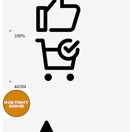
100%
44184