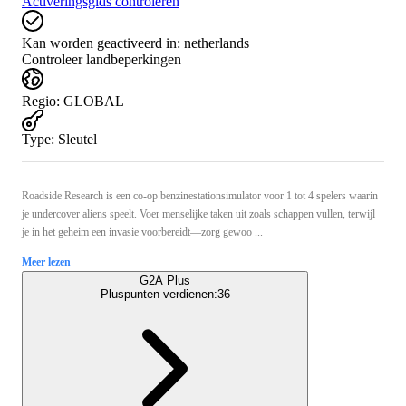
Activeringsgids controleren
Kan worden geactiveerd in:
netherlands
Controleer landbeperkingen
Regio
:
GLOBAL
Type
:
Sleutel
Roadside Research is een co-op benzinestationsimulator voor 1 tot 4 spelers waarin
je undercover aliens speelt. Voer menselijke taken uit zoals schappen vullen, terwijl
je in het geheim een invasie voorbereidt—zorg gewoo ...
Meer lezen
G2A Plus
Pluspunten verdienen:
36