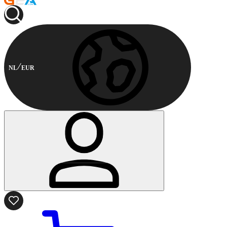
NL
EUR