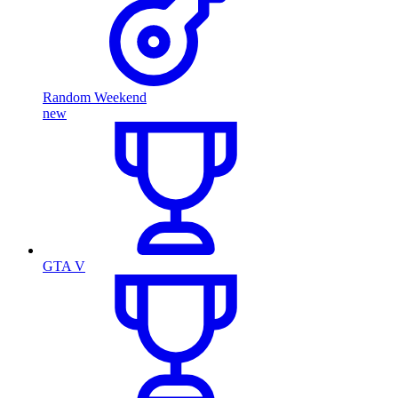
Random Weekend
new
GTA V