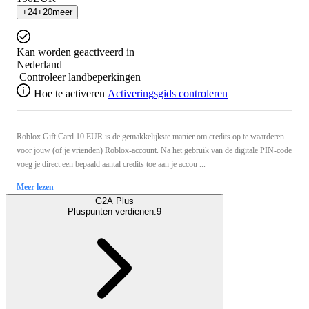
+
24
+
20
meer
Kan worden geactiveerd in
Nederland
Controleer landbeperkingen
Hoe te activeren
Activeringsgids controleren
Roblox Gift Card 10 EUR is de gemakkelijkste manier om credits op te waarderen
voor jouw (of je vrienden) Roblox-account. Na het gebruik van de digitale PIN-code
voeg je direct een bepaald aantal credits toe aan je accou ...
Meer lezen
G2A Plus
Pluspunten verdienen:
9