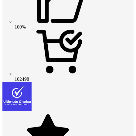
100%
102498