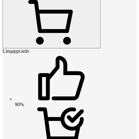
Linqappcards
90%