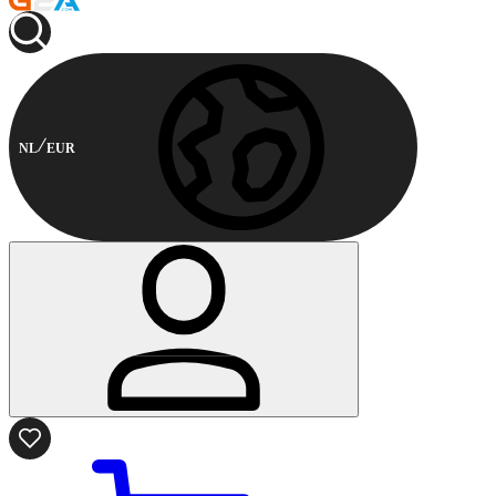
NL
EUR