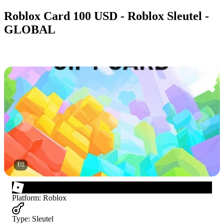
Roblox Card 100 USD - Roblox Sleutel -
GLOBAL
1
/
2
Platform
:
Roblox
Type
:
Sleutel