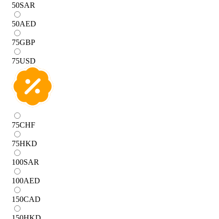
50
SAR
50
AED
75
GBP
75
USD
75
CHF
75
HKD
100
SAR
100
AED
150
CAD
150
HKD