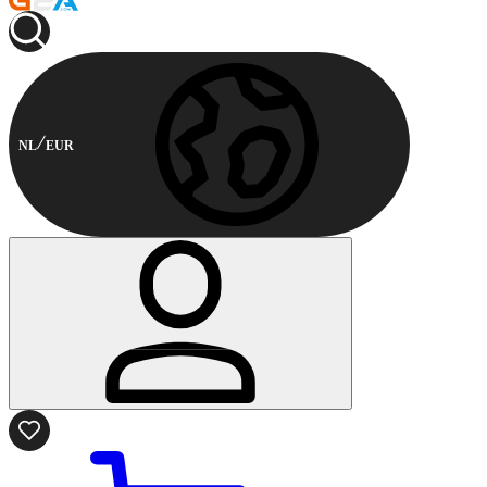
NL
EUR