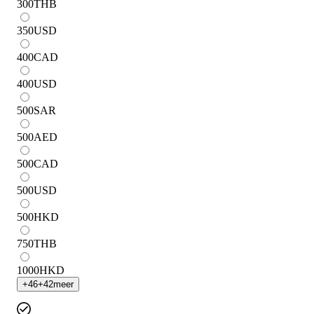
300
THB
350
USD
400
CAD
400
USD
500
SAR
500
AED
500
CAD
500
USD
500
HKD
750
THB
1000
HKD
+
46
+
42
meer