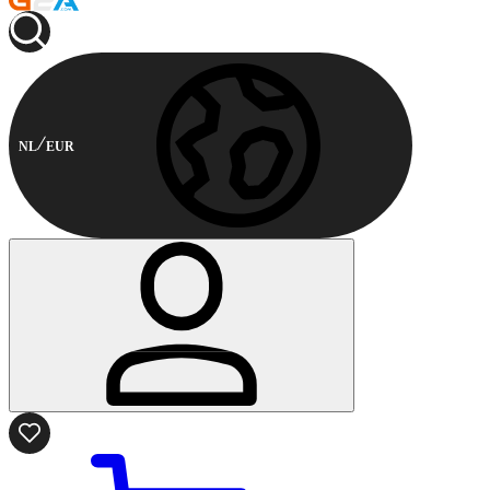
NL
EUR