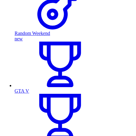
Random Weekend
new
GTA V