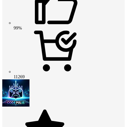
99%
11269