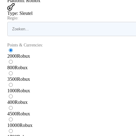
Platform
:
Roblox
Type
:
Sleutel
Regio:
Points & Currencies:
2000
Robux
800
Robux
3500
Robux
1000
Robux
400
Robux
4500
Robux
10000
Robux