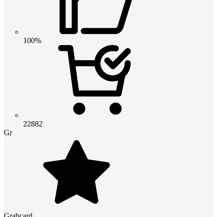
100%
22882
Gr
Grabcard