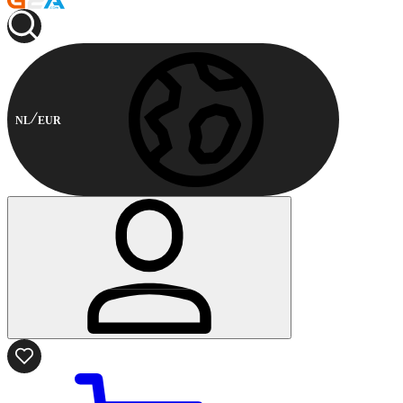
NL
EUR