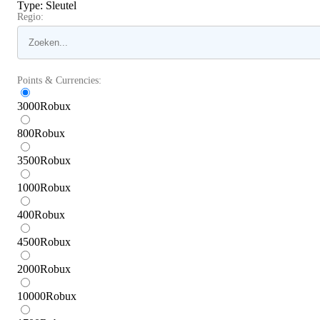
Type
:
Sleutel
Regio:
Points & Currencies:
3000
Robux
800
Robux
3500
Robux
1000
Robux
400
Robux
4500
Robux
2000
Robux
10000
Robux