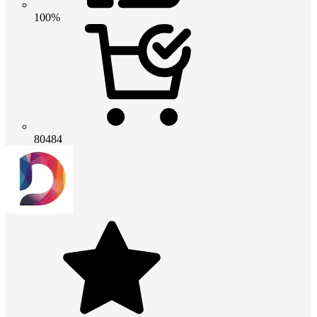
100%
80484