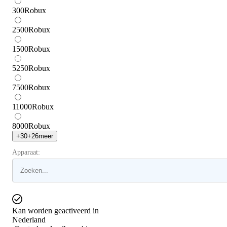
300
Robux
2500
Robux
1500
Robux
5250
Robux
7500
Robux
11000
Robux
8000
Robux
+
30
+
26
meer
Apparaat:
Kan worden geactiveerd in
Nederland