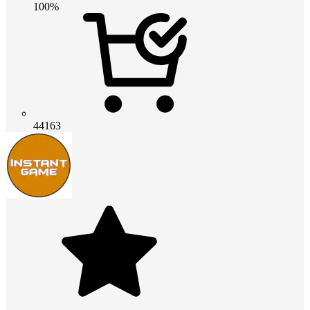
100%
44163