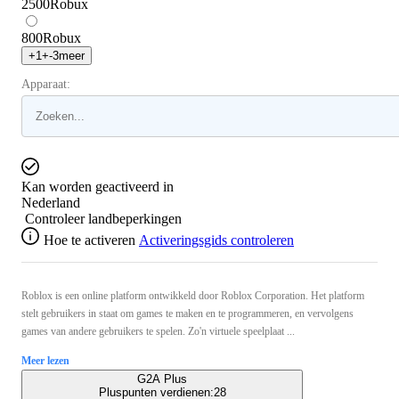
2500
Robux
800
Robux
+
1
+
-3
meer
Apparaat:
Kan worden geactiveerd in
Nederland
Controleer landbeperkingen
Hoe te activeren
Activeringsgids controleren
Roblox is een online platform ontwikkeld door Roblox Corporation. Het platform
stelt gebruikers in staat om games te maken en te programmeren, en vervolgens
games van andere gebruikers te spelen. Zo'n virtuele speelplaat ...
Meer lezen
G2A Plus
Pluspunten verdienen:
28