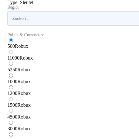
Type
:
Sleutel
Regio:
Points & Currencies:
500
Robux
11000
Robux
5250
Robux
1000
Robux
1200
Robux
1500
Robux
4500
Robux
3000
Robux