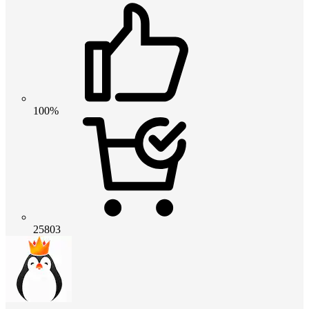
100%
25803