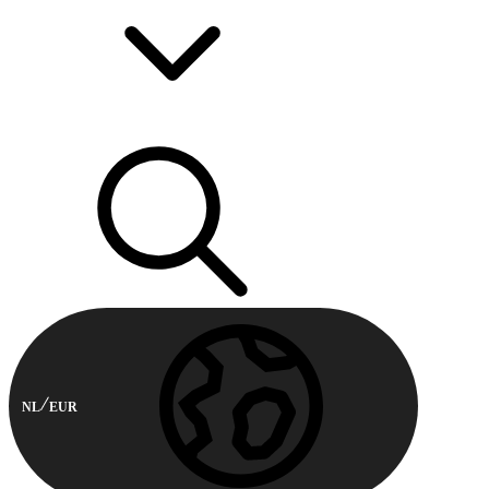
NL
EUR