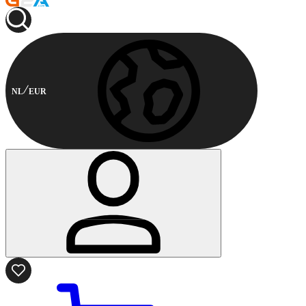
NL
EUR