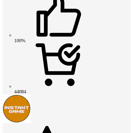
100%
44084