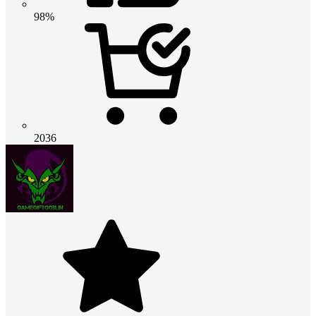
98%
2036