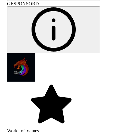
GESPONSORD
World_of_games