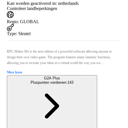
Kan worden geactiveerd in:
netherlands
Controleer landbeperkingen
Regio
:
GLOBAL
Type
:
Sleutel
RPG Maker Mz is the next edition of a powerful software allowing anyone to
design their own video game. The program features many fantastic functions,
allowing you to recreate your ideas in a virtual world the way you wa ...
Meer lezen
G2A Plus
Pluspunten verdienen:
143