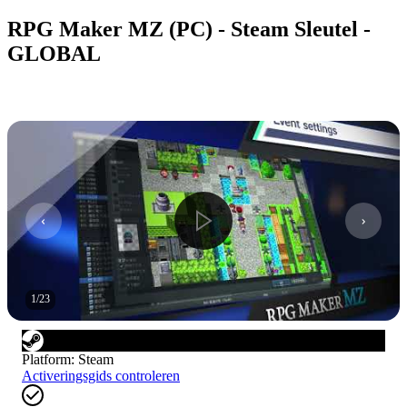
RPG Maker MZ (PC) - Steam Sleutel -
GLOBAL
1
/
23
Platform
:
Steam
Activeringsgids controleren