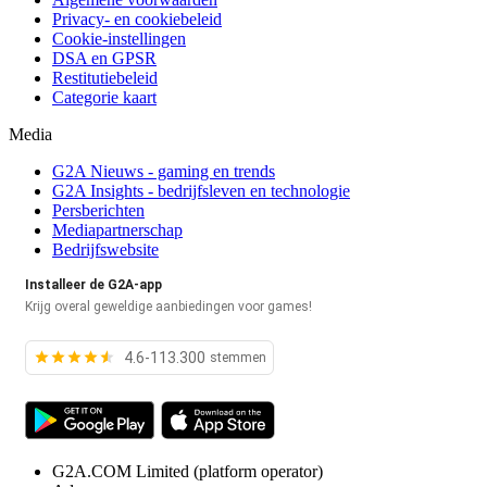
Privacy- en cookiebeleid
Cookie-instellingen
DSA en GPSR
Restitutiebeleid
Categorie kaart
Media
G2A Nieuws - gaming en trends
G2A Insights - bedrijfsleven en technologie
Persberichten
Mediapartnerschap
Bedrijfswebsite
Installeer de G2A-app
Krijg overal geweldige aanbiedingen voor games!
4.6-113.300
stemmen
G2A.COM Limited
(platform operator)