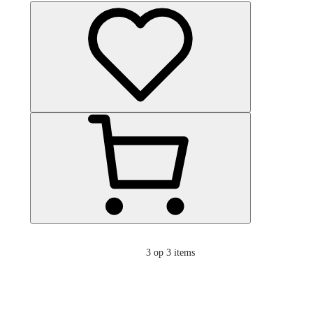
3
op 3 items