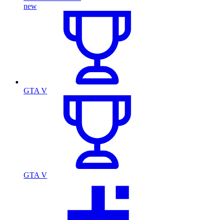
new
GTA V
GTA V