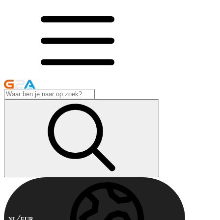
NL
EUR