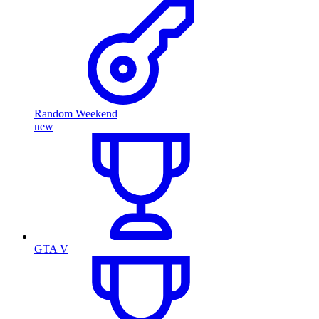
Random Weekend
new
GTA V