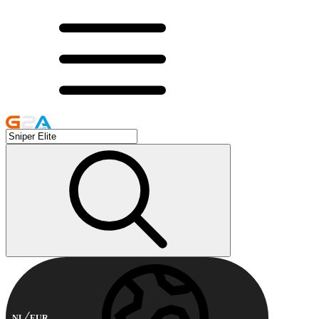
NL
EUR