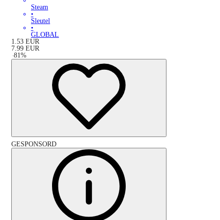
Steam
•
Sleutel
•
GLOBAL
1.53
EUR
7.99
EUR
-
81
%
GESPONSORD