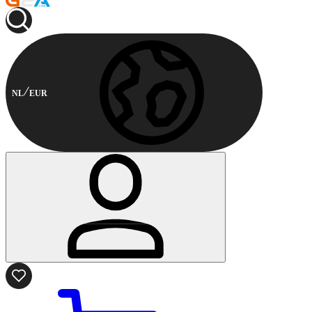
NL
EUR