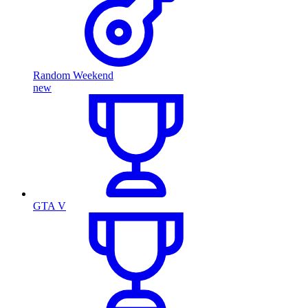
Random Weekend
new
GTA V