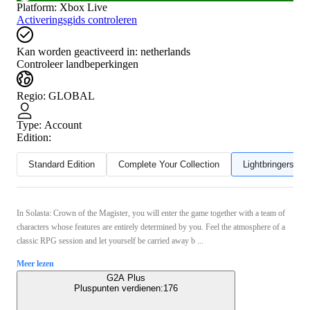
Platform
:
Xbox Live
Activeringsgids controleren
Kan worden geactiveerd in:
netherlands
Controleer landbeperkingen
Regio
:
GLOBAL
Type
:
Account
Edition:
Standard Edition
Complete Your Collection
Lightbringers Edi
In Solasta: Crown of the Magister, you will enter the game together with a team of
characters whose features are entirely determined by you. Feel the atmosphere of a
classic RPG session and let yourself be carried away b ...
Meer lezen
G2A Plus
Pluspunten verdienen:
176