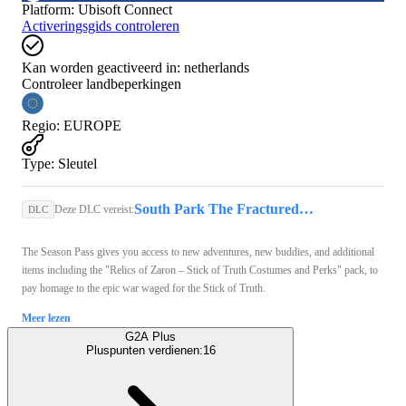
Platform
:
Ubisoft Connect
Activeringsgids controleren
Kan worden geactiveerd in:
netherlands
Controleer landbeperkingen
Regio
:
EUROPE
Type
:
Sleutel
South Park The Fractured But Whole (PC) - Ubisoft Connect Key - EUROPE
Deze DLC vereist:
DLC
The Season Pass gives you access to new adventures, new buddies, and additional
items including the "Relics of Zaron – Stick of Truth Costumes and Perks" pack, to
pay homage to the epic war waged for the Stick of Truth.
Meer lezen
G2A Plus
Pluspunten verdienen:
16