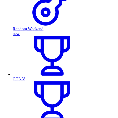
Random Weekend
new
GTA V