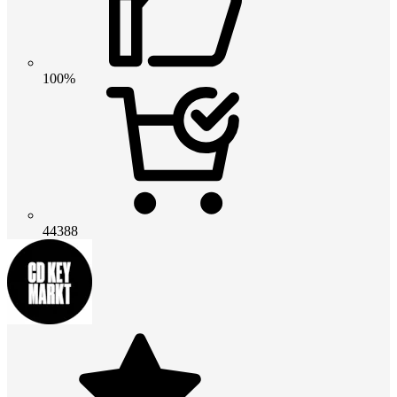
100%
44388