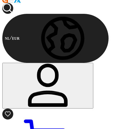
NL
EUR