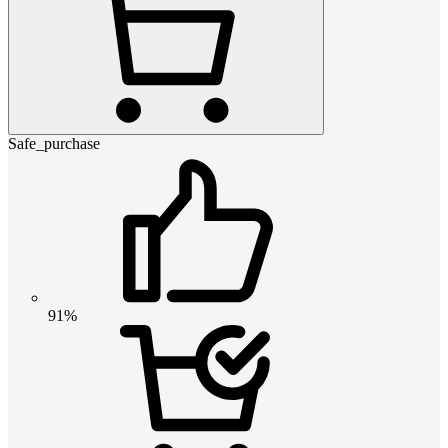
Safe_purchase
91%