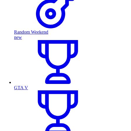
Random Weekend
new
GTA V