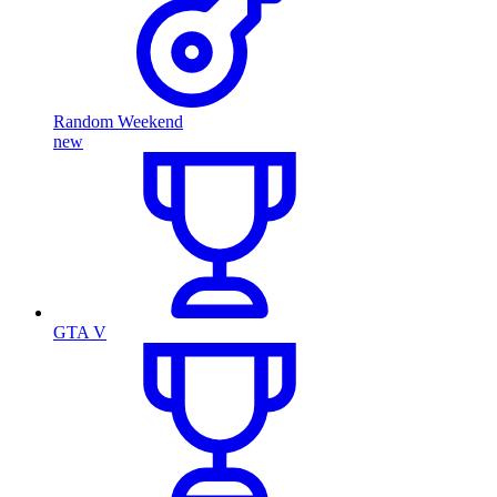
Random Weekend
new
GTA V