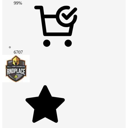
99%
6707