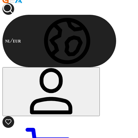
NL
EUR