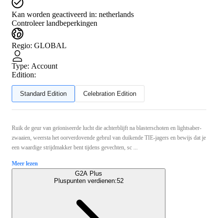
Kan worden geactiveerd in:
netherlands
Controleer landbeperkingen
Regio
:
GLOBAL
Type
:
Account
Edition:
Standard Edition
Celebration Edition
Ruik de geur van geïoniseerde lucht die achterblijft na blasterschoten en lightsaber-
zwaaien, weersta het oorverdovende gebrul van duikende TIE-jagers en bewijs dat je
een waardige strijdmakker bent tijdens gevechten, sc ...
Meer lezen
G2A Plus
Pluspunten verdienen:
52