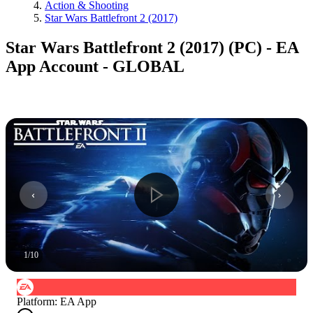
Action & Shooting
Star Wars Battlefront 2 (2017)
Star Wars Battlefront 2 (2017) (PC) - EA
App Account - GLOBAL
1
/
10
Platform
:
EA App