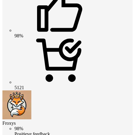
98%
5121
Froxys
98%
Positieve feedback