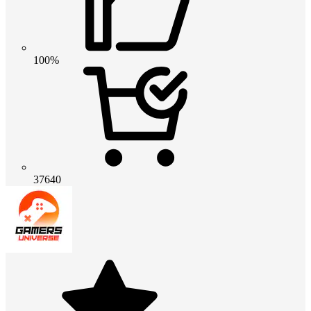
100%
37640