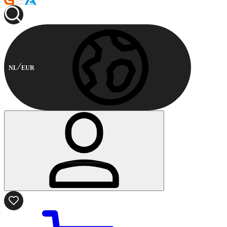
NL
EUR