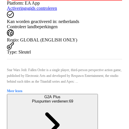
Platform
:
EA App
Activeringsgids controleren
Kan worden geactiveerd in:
netherlands
Controleer landbeperkingen
Regio
:
GLOBAL (ENGLISH ONLY)
Type
:
Sleutel
Star Wars Jedi: Fallen Order is a single player, third-person perspective action game,
published by Electronic Arts and developed by Respawn Entertainment, the studio
behind such titles as the Titanfall series and Apex: ...
Meer lezen
G2A Plus
Pluspunten verdienen:
69