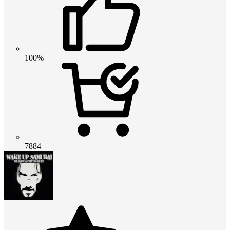
100%
7884