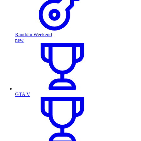
Random Weekend
new
GTA V