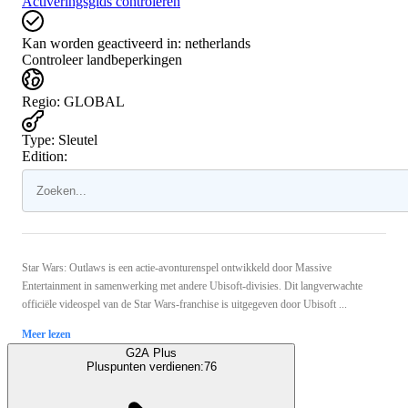
Activeringsgids controleren
Kan worden geactiveerd in:
netherlands
Controleer landbeperkingen
Regio
:
GLOBAL
Type
:
Sleutel
Edition:
Star Wars: Outlaws is een actie-avonturenspel ontwikkeld door Massive
Entertainment in samenwerking met andere Ubisoft-divisies. Dit langverwachte
officiële videospel van de Star Wars-franchise is uitgegeven door Ubisoft ...
Meer lezen
G2A Plus
Pluspunten verdienen:
76