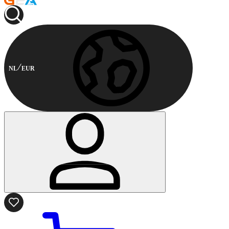
NL
EUR