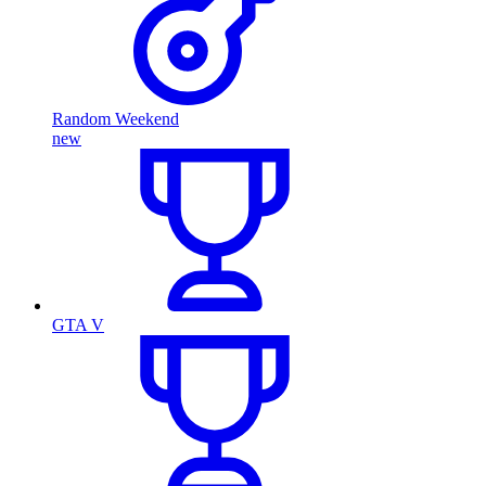
Random Weekend
new
GTA V