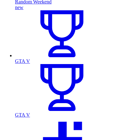
Random Weekend
new
GTA V
GTA V