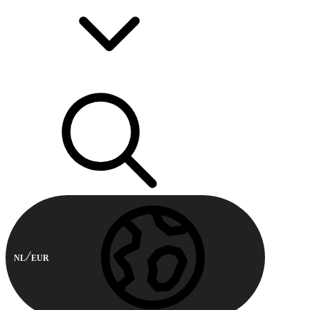
NL
EUR