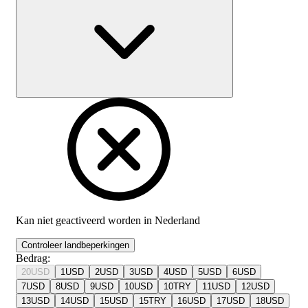
Kan niet geactiveerd worden in
Nederland
Controleer landbeperkingen
Bedrag
:
20
USD
1
USD
2
USD
3
USD
4
USD
5
USD
6
USD
7
USD
8
USD
9
USD
10
USD
10
TRY
11
USD
12
USD
13
USD
14
USD
15
USD
15
TRY
16
USD
17
USD
18
USD