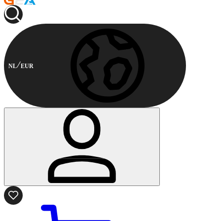
NL
EUR