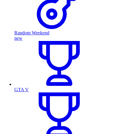
Random Weekend
new
GTA V