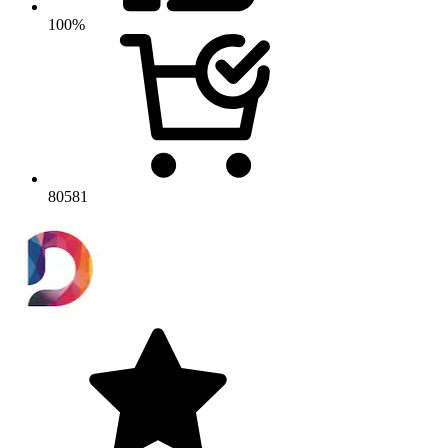
100%
80581