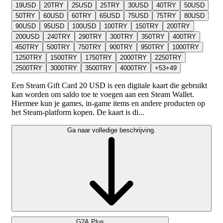
19
USD
20
TRY
25
USD
25
TRY
30
USD
40
TRY
50
USD
50
TRY
60
USD
60
TRY
65
USD
75
USD
75
TRY
80
USD
90
USD
95
USD
100
USD
100
TRY
150
TRY
200
TRY
200
USD
240
TRY
290
TRY
300
TRY
350
TRY
400
TRY
450
TRY
500
TRY
750
TRY
900
TRY
950
TRY
1000
TRY
1250
TRY
1500
TRY
1750
TRY
2000
TRY
2250
TRY
2500
TRY
3000
TRY
3500
TRY
4000
TRY
+
53
+
49
Een Steam Gift Card 20 USD is een digitale kaart die gebruikt
kan worden om saldo toe te voegen aan een Steam Wallet.
Hiermee kun je games, in-game items en andere producten op
het Steam-platform kopen. De kaart is di...
Ga naar volledige beschrijving.
G2A Plus