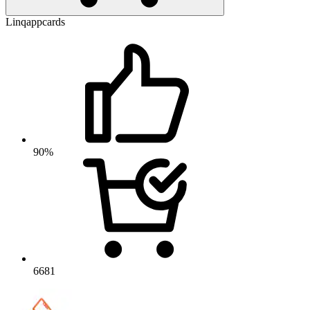
Linqappcards
90%
6681