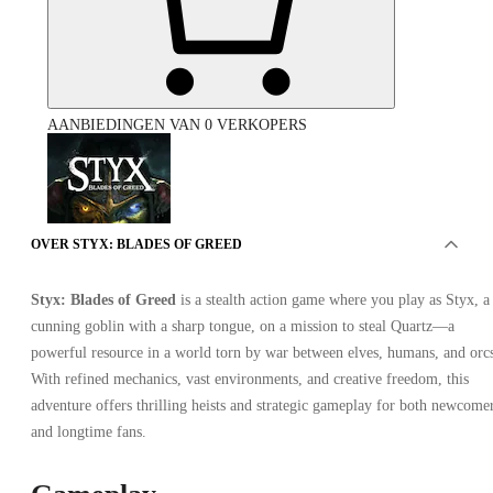
AANBIEDINGEN VAN 0 VERKOPERS
OVER STYX: BLADES OF GREED
Styx: Blades of Greed
is a stealth action game where you play as Styx, a
Styx: Blades of Greed Deluxe Edition PC
cunning goblin with a sharp tongue, on a mission to steal Quartz—a
powerful resource in a world torn by war between elves, humans, and orc
With refined mechanics, vast environments, and creative freedom, this
adventure offers thrilling heists and strategic gameplay for both newcome
and longtime fans.