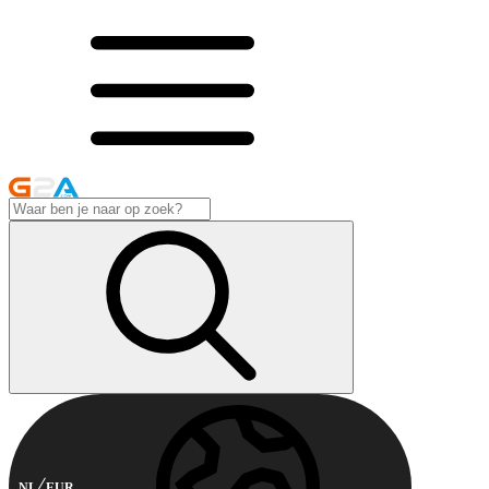
NL
EUR