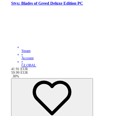
Styx: Blades of Greed Deluxe Edition PC
Steam
•
Account
•
GLOBAL
41.91
EUR
59.99
EUR
-
30
%