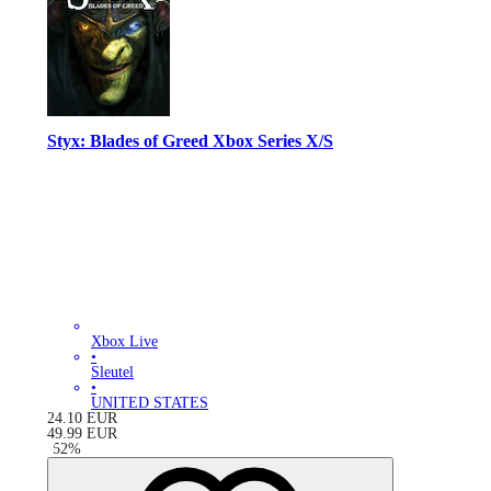
Styx: Blades of Greed Xbox Series X/S
Xbox Live
•
Sleutel
•
UNITED STATES
24.10
EUR
49.99
EUR
-
52
%