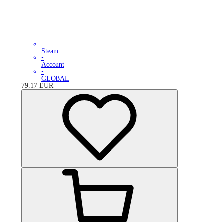
Steam
•
Account
•
GLOBAL
79.17
EUR