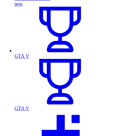
new
GTA V
GTA V