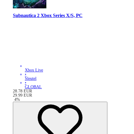
Subnautica 2 Xbox Series X/S, PC
Xbox Live
•
Sleutel
•
GLOBAL
28.78
EUR
29.99
EUR
-
4
%