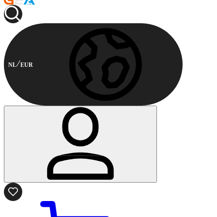
NL
EUR