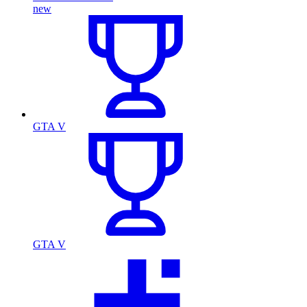
new
GTA V
GTA V