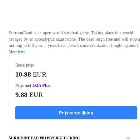
Loading...
Loading...
Loading...
Loading...
Loading
SurrounDead is an open world survival game. Taking place in a world
ravaged by an apocalyptic catastrophe. The dead reign free and will stop a
nothing to kill you. 5 years have passed since civilization fought against t.
Meer lezen
Beste prijs
10.98
EUR
Prijs met
G2A Plus
9.88
EUR
Prijsvergelijking
SURROUNDEAD PRIJSVERGELIJKING