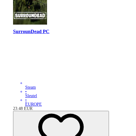
SurrounDead PC
Steam
•
Sleutel
•
EUROPE
23.48
EUR