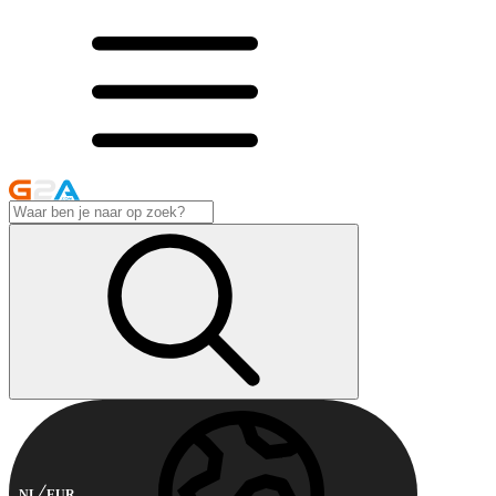
NL
EUR