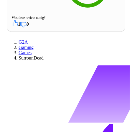
Was deze review nuttig?
1
0
G2A
Gaming
Games
SurrounDead