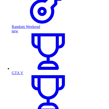
Random Weekend
new
GTA V