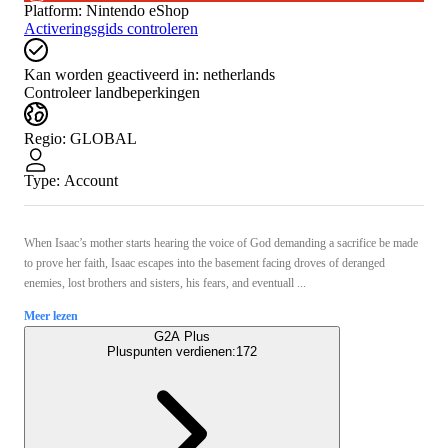
Platform
:
Nintendo eShop
Activeringsgids controleren
Kan worden geactiveerd in:
netherlands
Controleer landbeperkingen
Regio
:
GLOBAL
Type
:
Account
When Isaac’s mother starts hearing the voice of God demanding a sacrifice be made
to prove her faith, Isaac escapes into the basement facing droves of deranged
enemies, lost brothers and sisters, his fears, and eventuall ...
Meer lezen
G2A Plus
Pluspunten verdienen:
172