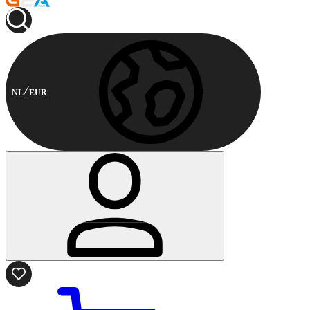
NL
EUR