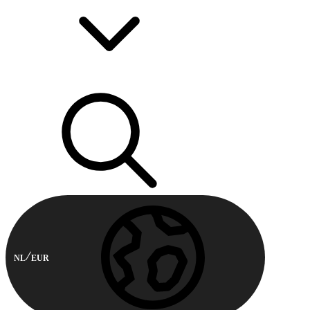
NL
EUR