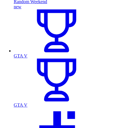
Random Weekend
new
GTA V
GTA V