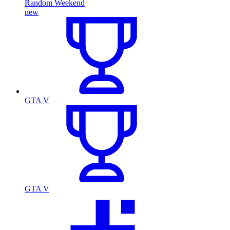
Random Weekend
new
GTA V
GTA V