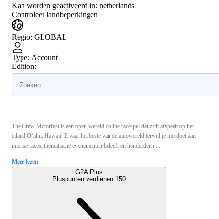
Kan worden geactiveerd in:
netherlands
Controleer landbeperkingen
Regio
:
GLOBAL
Type
:
Account
Edition:
The Crew Motorfest is een open-wereld online racespel dat zich afspeelt op het
eiland O‘ahu, Hawaii. Ervaar het beste van de autowereld terwijl je meedoet aan
intense races, thematische evenementen beleeft en honderden i ...
Meer lezen
G2A Plus
Pluspunten verdienen:
150