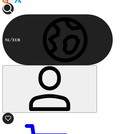
NL
EUR