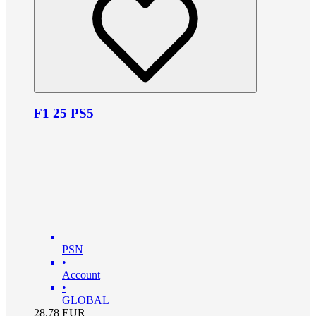
F1 25 PS5
PSN
•
Account
•
GLOBAL
28.78
EUR