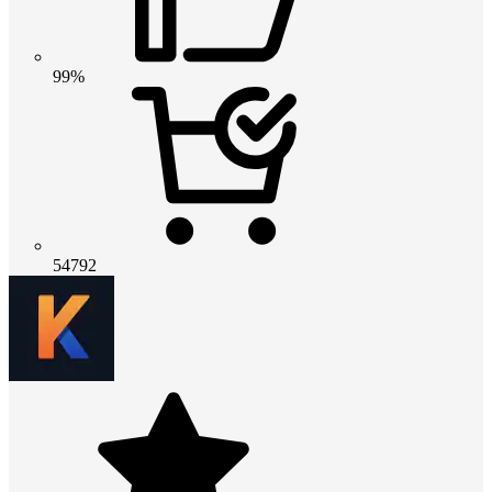
99%
54792