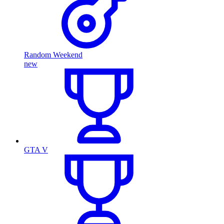
Random Weekend
new
GTA V