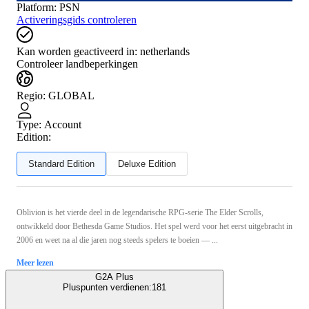
Platform
:
PSN
Activeringsgids controleren
Kan worden geactiveerd in:
netherlands
Controleer landbeperkingen
Regio
:
GLOBAL
Type
:
Account
Edition:
Standard Edition
Deluxe Edition
Oblivion is het vierde deel in de legendarische RPG-serie The Elder Scrolls,
ontwikkeld door Bethesda Game Studios. Het spel werd voor het eerst uitgebracht in
2006 en weet na al die jaren nog steeds spelers te boeien — ...
Meer lezen
G2A Plus
Pluspunten verdienen:
181