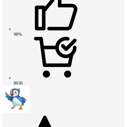
98%
8636