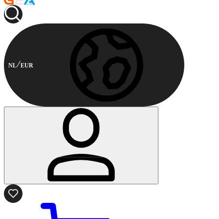
NL
EUR