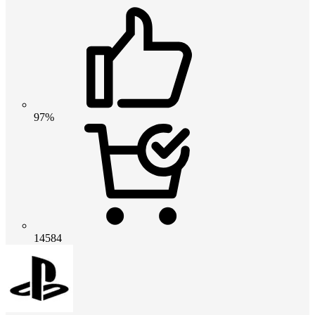
97%
14584