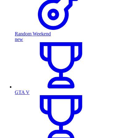
Random Weekend
new
GTA V