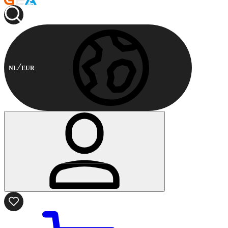
NL
EUR