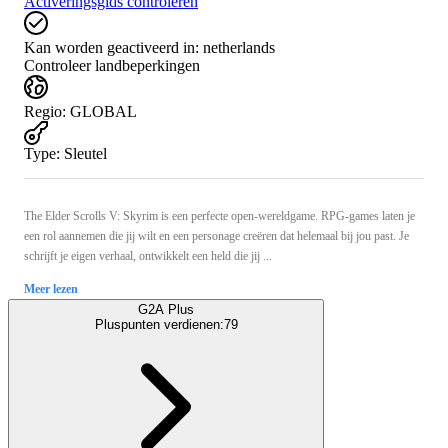
Activeringsgids controleren
Kan worden geactiveerd in:
netherlands
Controleer landbeperkingen
Regio
:
GLOBAL
Type
:
Sleutel
The Elder Scrolls V: Skyrim is een perfecte open-wereldgame. RPG-games laten je
een rol aannemen die jij wilt en een personage creëren dat helemaal bij jou past. Je
schrijft je eigen verhaal, ontwikkelt een held die jij ...
Meer lezen
G2A Plus
Pluspunten verdienen:
79