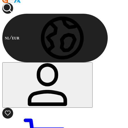
NL
EUR