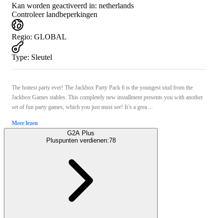
Kan worden geactiveerd in:
netherlands
Controleer landbeperkingen
Regio
:
GLOBAL
Type
:
Sleutel
The hottest party ever! The Jackbox Party Pack 6 is the youngest stud from the
Jackbox Games stables. This completely new installment presents you with another
set of fun party games, which you just must see! It’s a grea ...
Meer lezen
G2A Plus
Pluspunten verdienen:
78