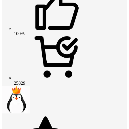
100%
25829