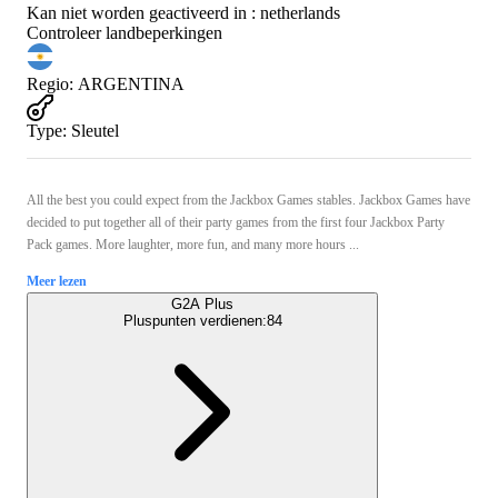
Kan niet worden geactiveerd in :
netherlands
Controleer landbeperkingen
Regio
:
ARGENTINA
Type
:
Sleutel
All the best you could expect from the Jackbox Games stables. Jackbox Games have
decided to put together all of their party games from the first four Jackbox Party
Pack games. More laughter, more fun, and many more hours ...
Meer lezen
G2A Plus
Pluspunten verdienen:
84