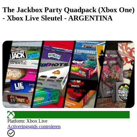
The Jackbox Party Quadpack (Xbox One)
- Xbox Live Sleutel - ARGENTINA
1
/
1
Platform
:
Xbox Live
Activeringsgids controleren