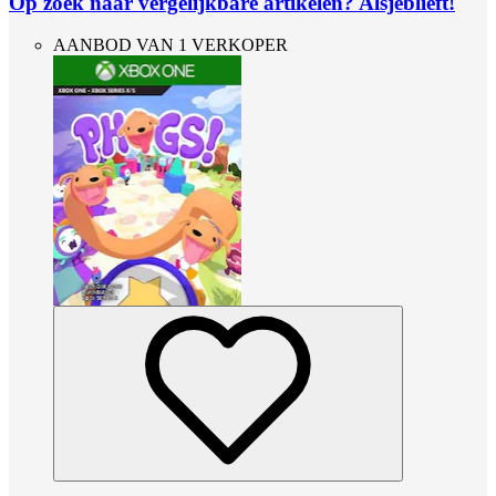
Op zoek naar vergelijkbare artikelen? Alsjeblieft!
AANBOD VAN 1 VERKOPER