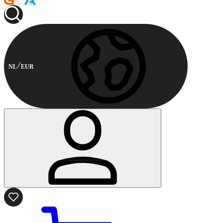
NL
EUR