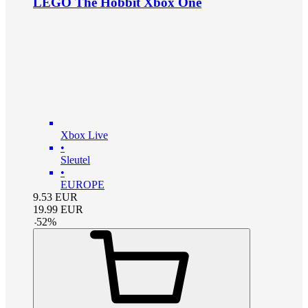
LEGO The Hobbit Xbox One
Xbox Live
•
Sleutel
•
EUROPE
9.53
EUR
19.99
EUR
-
52
%