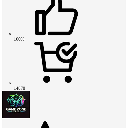
100%
14878