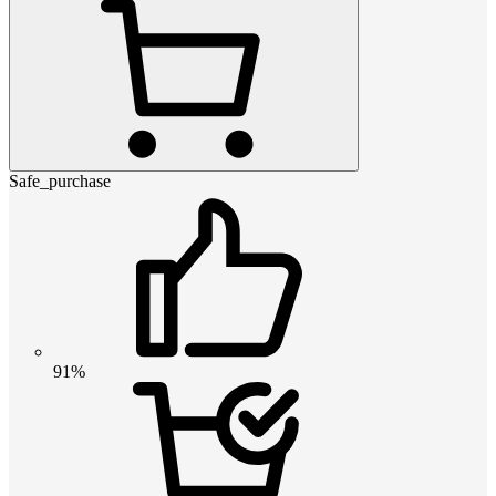
Safe_purchase
91%