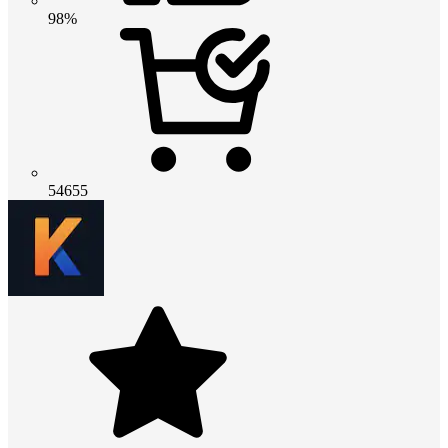
98%
54655