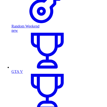
Random Weekend
new
GTA V