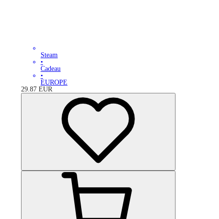
Steam
•
Cadeau
•
EUROPE
29.87
EUR