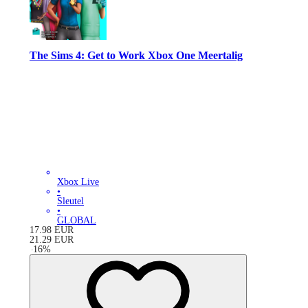
The Sims 4: Get to Work Xbox One Meertalig
Xbox Live
•
Sleutel
•
GLOBAL
17.98
EUR
21.29
EUR
-
16
%