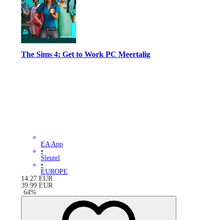
The Sims 4: Get to Work PC Meertalig
EA App
•
Sleutel
•
EUROPE
14.27
EUR
39.99
EUR
-
64
%