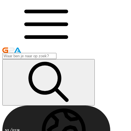
NL
EUR