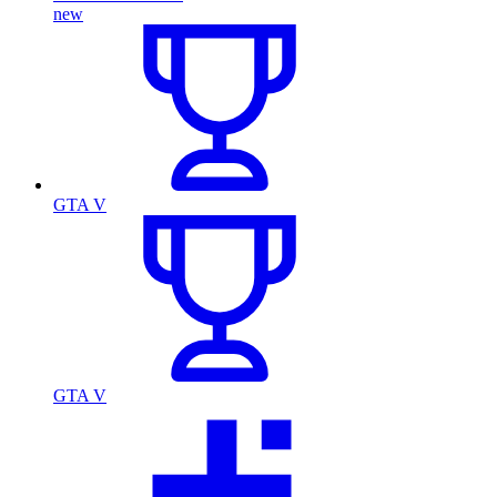
new
GTA V
GTA V