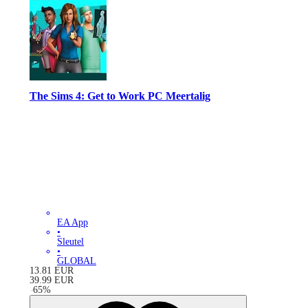
The Sims 4: Get to Work PC Meertalig
EA App
•
Sleutel
•
GLOBAL
13.81
EUR
39.99
EUR
-
65
%