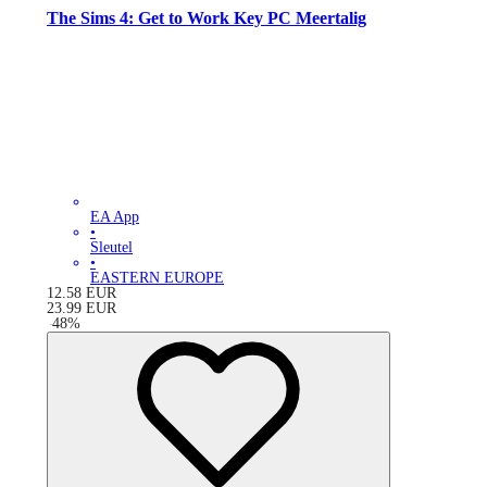
The Sims 4: Get to Work Key PC Meertalig
EA App
•
Sleutel
•
EASTERN EUROPE
12.58
EUR
23.99
EUR
-
48
%