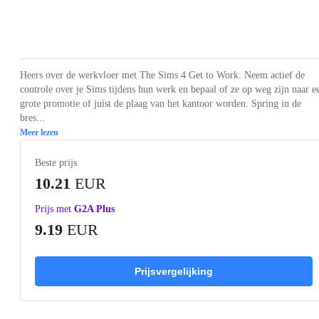
Loading...
Loading...
Loading...
Loading...
Loading
Heers over de werkvloer met The Sims 4 Get to Work. Neem actief de
controle over je Sims tijdens hun werk en bepaal of ze op weg zijn naar e
grote promotie of juist de plaag van het kantoor worden. Spring in de
bres...
Meer lezen
Beste prijs
10.21
EUR
Prijs met
G2A Plus
9.19
EUR
Prijsvergelijking