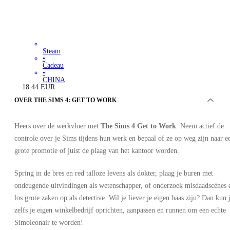
Steam
•
Cadeau
•
CHINA
18.44
EUR
39.99
EUR
OVER THE SIMS 4: GET TO WORK
-
54
%
Heers over de werkvloer met
The Sims 4 Get to Work
. Neem actief de
controle over je Sims tijdens hun werk en bepaal of ze op weg zijn naar e
grote promotie of juist de plaag van het kantoor worden.
Spring in de bres en red talloze levens als dokter, plaag je buren met
ondeugende uitvindingen als wetenschapper, of onderzoek misdaadscènes 
los grote zaken op als detective. Wil je liever je eigen baas zijn? Dan kun 
zelfs je eigen winkelbedrijf oprichten, aanpassen en runnen om een echte
Simoleonair te worden!