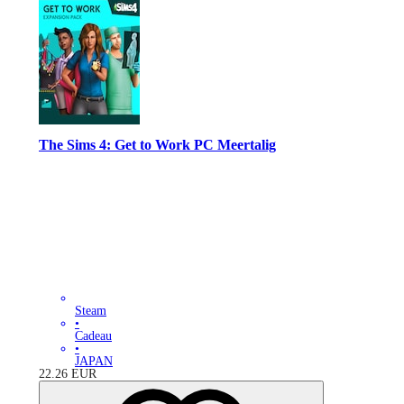
The Sims 4: Get to Work PC Meertalig
Steam
•
Cadeau
•
JAPAN
22.26
EUR