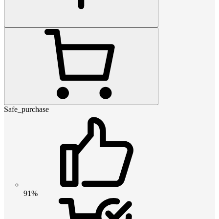
Safe_purchase
91%