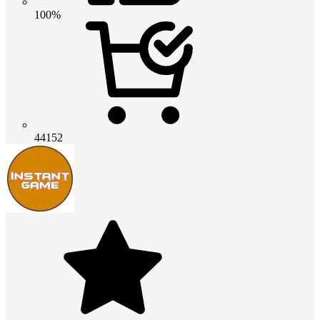
100%
44152