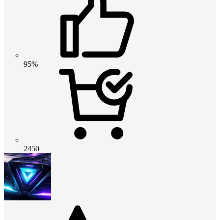
95%
2450