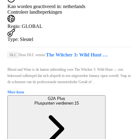
Kan worden geactiveerd in:
netherlands
Controleer landbeperkingen
Regio
:
GLOBAL
Type
:
Sleutel
The Witcher 3: Wild Hunt (PC) - GOG.COM Key - GLOBAL
Deze DLC vereist:
DLC
Blood and Wine is de laatste uitbreiding voor The Witcher 3: Wild Hunt — een
bekroond rollenspel dat zich afspeelt in een uitgestrekte fantasy open wereld. Stap in
de schoenen van de professionele monsterdoder Geralt of ...
Meer lezen
G2A Plus
Pluspunten verdienen:
15