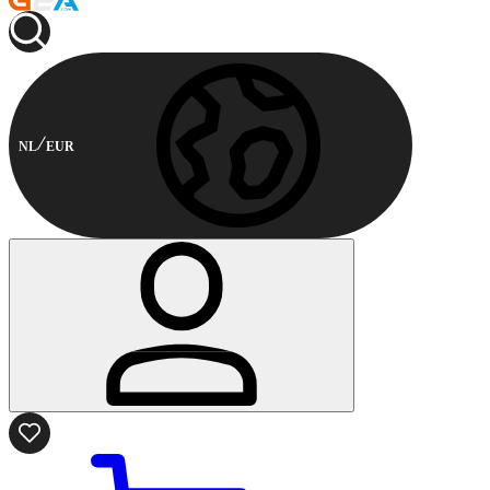
NL
EUR