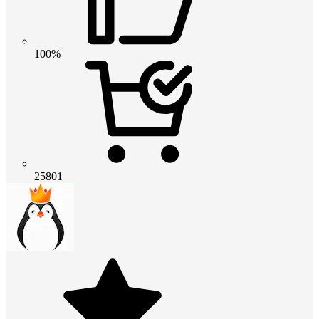
100%
25801