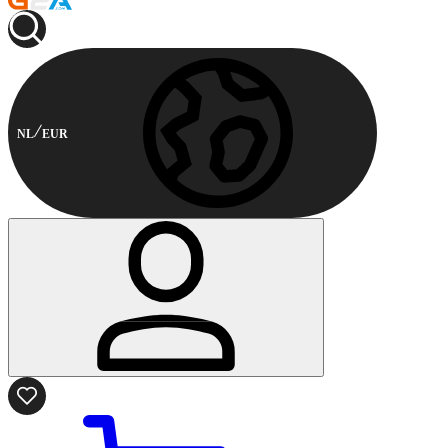
NL
EUR