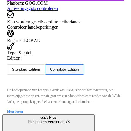
Platform
:
GOG.COM
Activeringsgids controleren
Kan worden geactiveerd in:
netherlands
Controleer landbeperkingen
Regio
:
GLOBAL
Type
:
Sleutel
Edition:
Standard Edition
Complete Edition
De hoofdpersoon van het spel, Geralt van Rivia, is de titulaire Wiedźmin, een
monsterjager die op een missie gaat om zijn adoptiedochter te redden van de Wilde
Jacht, een groep krijgers die haar voor hun eigen doeleinden ...
Meer lezen
G2A Plus
Pluspunten verdienen:
76