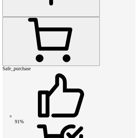
Safe_purchase
91%