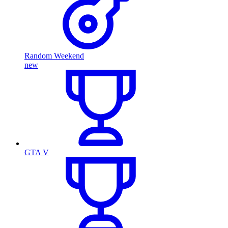
Random Weekend
new
GTA V