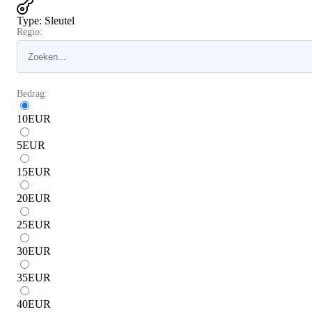
Type
:
Sleutel
Regio:
Bedrag:
10
EUR
5
EUR
15
EUR
20
EUR
25
EUR
30
EUR
35
EUR
40
EUR