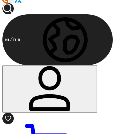
NL
EUR