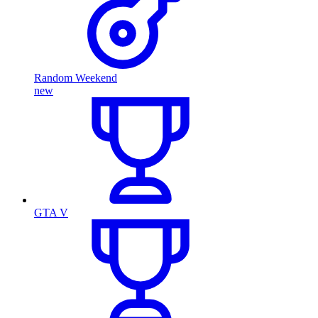
Random Weekend
new
GTA V