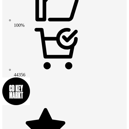
100%
44356