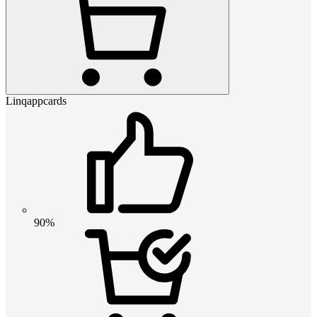
Linqappcards
90%