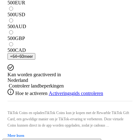
500
EUR
500
USD
500
AUD
500
GBP
500
CAD
+
64
+
60
meer
Kan worden geactiveerd in
Nederland
Controleer landbeperkingen
Hoe te activeren
Activeringsgids controleren
TikTok Coins en opladenTikTok Coins kun je kopen met de Rewarble TikTok Gift
Card, een geweldige manier om je TikTok-ervaring te verbeteren. Deze virtuele
Coins kunnen direct in de app worden opgeladen, zodat je cadeaus ...
Meer lezen