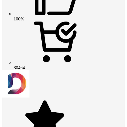
100%
80464