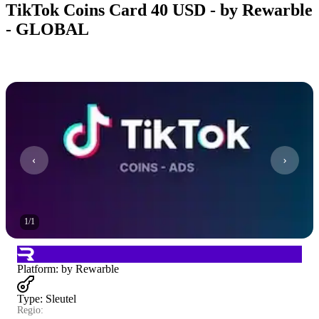
TikTok Coins Card 40 USD - by Rewarble
- GLOBAL
1
/
1
Platform
:
by Rewarble
Type
:
Sleutel
Regio: