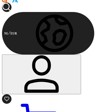
NL
EUR