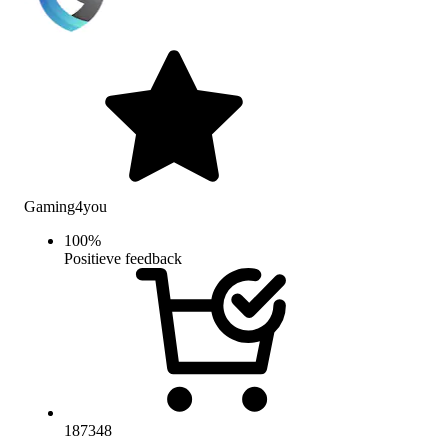
Gaming4you
100
%
Positieve feedback
187348