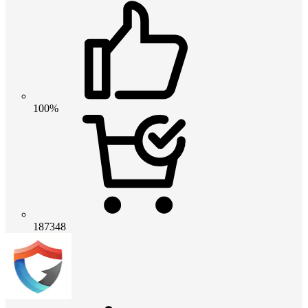
100%
187348