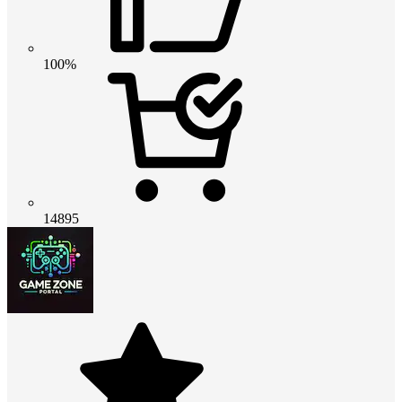
100%
14895