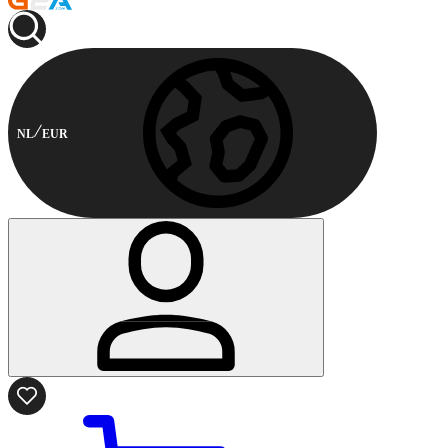
NL
EUR