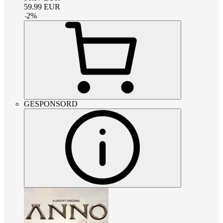
59.99
EUR
-
2
%
GESPONSORD