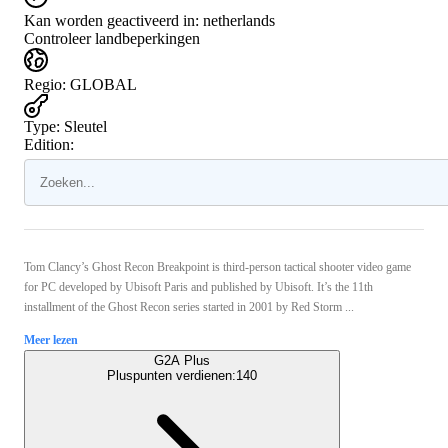
Kan worden geactiveerd in:
netherlands
Controleer landbeperkingen
Regio
:
GLOBAL
Type
:
Sleutel
Edition:
Tom Clancy’s Ghost Recon Breakpoint is third-person tactical shooter video game
for PC developed by Ubisoft Paris and published by Ubisoft. It’s the 11th
installment of the Ghost Recon series started in 2001 by Red Storm ...
Meer lezen
G2A Plus
Pluspunten verdienen:
140