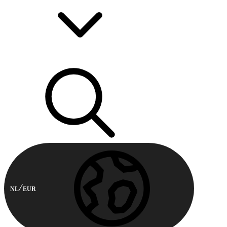
NL
EUR