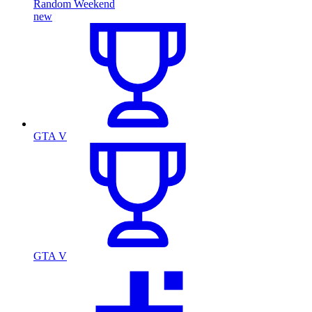
Random Weekend
new
GTA V
GTA V