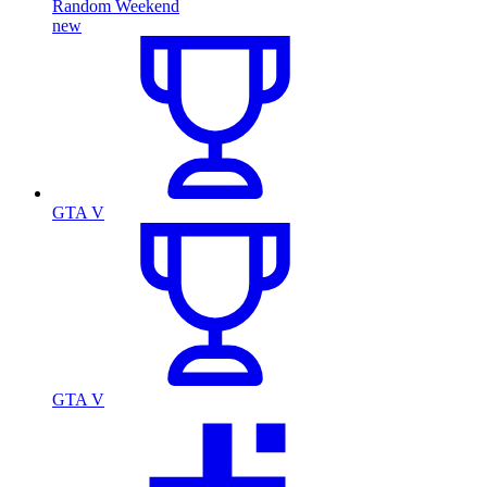
Random Weekend
new
GTA V
GTA V