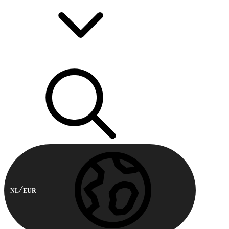
NL
EUR