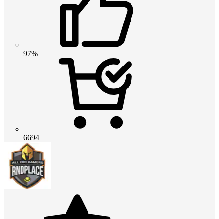
97%
6694