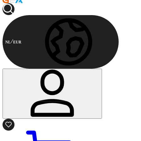
NL
EUR