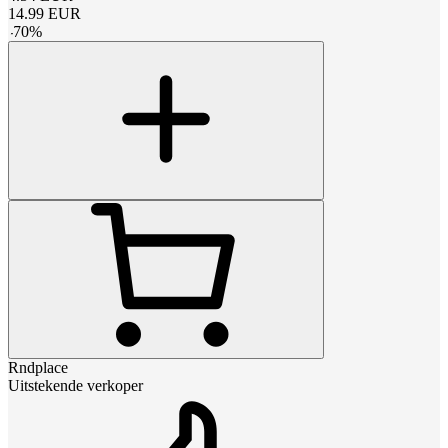
14.99
EUR
-
70
%
Rndplace
Uitstekende verkoper