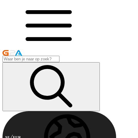
NL
EUR