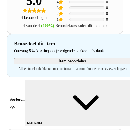
5.0
4
0
3
0
2
0
4 beoordelingen
1
0
4 van de 4
(100%)
Beoordelaars raden dit item aan
Beoordeel dit item
Ontvang
5% korting
op je volgende aankoop als dank
Item beoordelen
Alleen ingelogde klanten met minimaal 1 aankoop kunnen een review schrijven
Sorteren
op:
Nieuwste