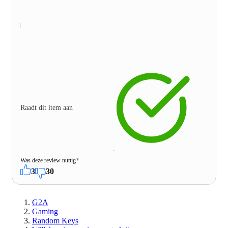
Raadt dit item aan
Was deze review nuttig?
3
30
G2A
Gaming
Random Keys