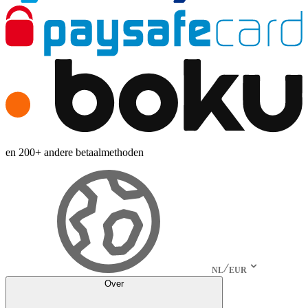
en 200+ andere betaalmethoden
NL
EUR
Over