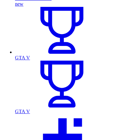
new
GTA V
GTA V