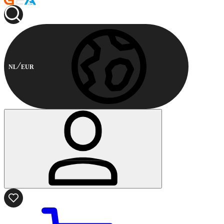
NL
EUR