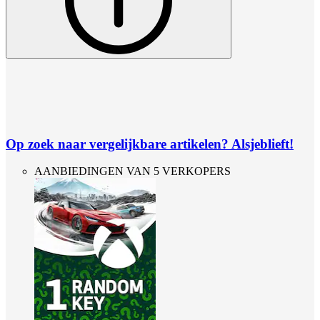
Op zoek naar vergelijkbare artikelen? Alsjeblieft!
AANBIEDINGEN VAN 5 VERKOPERS