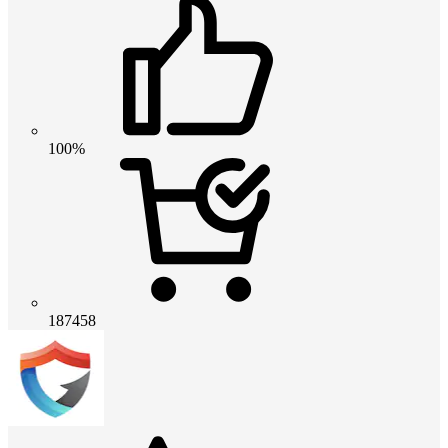
100%
187458