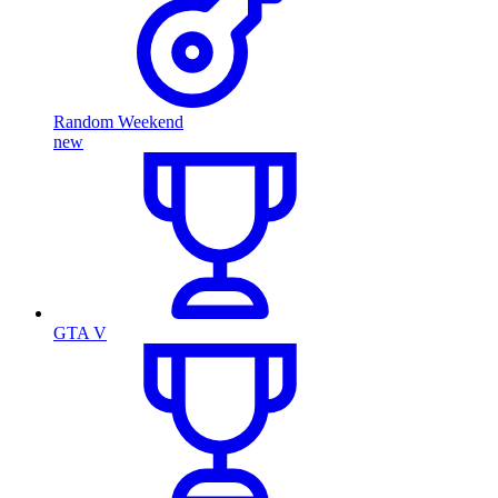
Random Weekend
new
GTA V