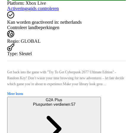
Platform
:
Xbox Live
Activeringsgids controleren
Kan worden geactiveerd in:
netherlands
Controleer landbeperkingen
Regio
:
GLOBAL
Type
:
Sleutel
Get back into the game with "Try To Get Cyberpunk 2077 Ultimate Edition" -
Random Key! Don’t waste your time browsing for new adventures – let fate decide
which game you’re about to experience.Make your library look grea ...
Meer lezen
G2A Plus
Pluspunten verdienen:
57